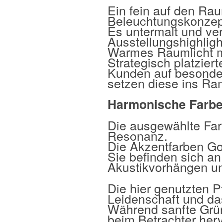
Ein fein auf den R
Beleuchtungskonzept
Es untermalt und ve
Ausstellungshighligh
Warmes Raumlicht m
Strategisch platzier
Kunden auf besond
setzen diese ins Ra
Harmonische Farbe
Die ausgewählte Far
Resonanz.
Die Akzentfarben Gol
Sie befinden sich a
Akustikvorhängen un
Die hier genutzten P
Leidenschaft und da
Während sanfte Grün
beim Betrachter herv